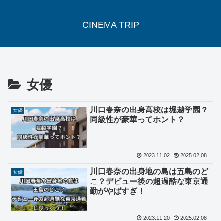
CINEMA TRIP
女優
川口春奈の出身高校は堀越学園？
女優
同級性が豪華ってホント？
2023.11.02
2025.02.08
川口春奈の出身地の島は五島のど
女優
こ？デビュー後の超過酷な東京通
勤がやばすぎ！
2023.11.20
2025.02.08