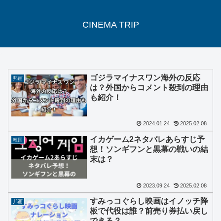
CINEMA TRIP
ゴジラマイナスワン海外の反応
邦画
は？外国からコメント殺到の理由
も紹介！
2024.01.24
2025.02.08
イカゲーム2ネタバレあらすじ予
韓国
想！ソンギフンと黒幕の戦いの結
末は？
2023.09.24
2025.02.08
すみっコぐらし映画はイノッチ降
邦画
板で代役は誰？前売り券払い戻し
できる？