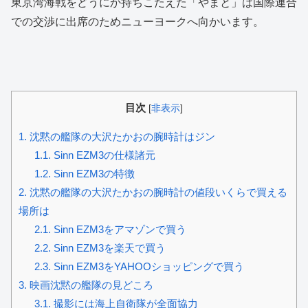
東京湾海戦をどうにか持ちこたえた「やまと」は国際連合
での交渉に出席のためニューヨークへ向かいます。
目次
[
非表示
]
1.
沈黙の艦隊の大沢たかおの腕時計はジン
1.1.
Sinn EZM3の仕様諸元
1.2.
Sinn EZM3の特徴
2.
沈黙の艦隊の大沢たかおの腕時計の値段いくらで買える
場所は
2.1.
Sinn EZM3をアマゾンで買う
2.2.
Sinn EZM3を楽天で買う
2.3.
Sinn EZM3をYAHOOショッピングで買う
3.
映画沈黙の艦隊の見どころ
3.1.
撮影には海上自衛隊が全面協力