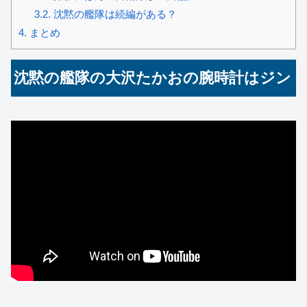
3.2.
沈黙の艦隊は続編がある？
4.
まとめ
沈黙の艦隊の大沢たかおの腕時計はジン