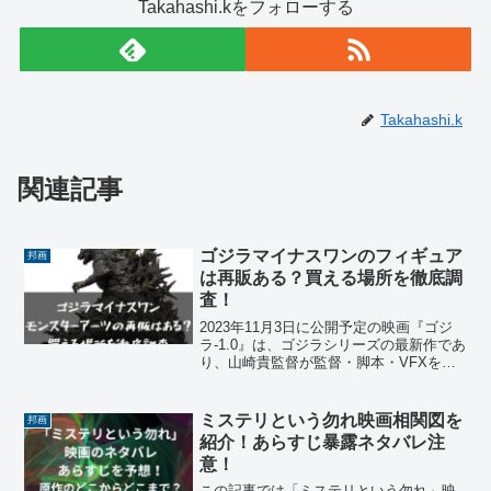
Takahashi.kをフォローする
Takahashi.k
関連記事
ゴジラマイナスワンのフィギュア
邦画
は再販ある？買える場所を徹底調
査！
2023年11月3日に公開予定の映画『ゴジ
ラ-1.0』は、ゴジラシリーズの最新作であ
り、山崎貴監督が監督・脚本・VFXを務
めた作品です。この映画は太平洋戦争終
戦直後の何もかも失われたゼロの日本
に、更に悲惨なマイナスとして出現する
ミステリという勿れ映画相関図を
邦画
ゴジラが出現...
紹介！あらすじ暴露ネタバレ注
意！
この記事では「ミステリという勿れ」映