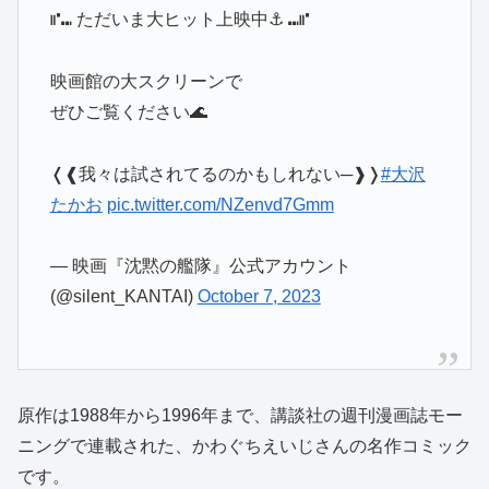
⑈⑉ ただいま大ヒット上映中⚓️ ⑉⑈
映画館の大スクリーンで
ぜひご覧ください🌊
❬❰我々は試されてるのかもしれない─❱❭
#大沢
たかお
pic.twitter.com/NZenvd7Gmm
— 映画『沈黙の艦隊』公式アカウント
(@silent_KANTAI)
October 7, 2023
原作は1988年から1996年まで、講談社の週刊漫画誌モー
ニングで連載された、かわぐちえいじさんの名作コミック
です。