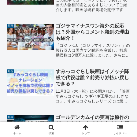
画の人物相関図とあらすじについてご紹
介します。映画は現在劇場公開中です
が、映画を楽しみにしている方はネタバ
レ注意でお読みください！2022年の連続
ドラマで大人気となったミステリという
ゴジラマイナスワン海外の反応
邦画
勿れですが、映画版が公...
は？外国からコメント殺到の理由
も紹介！
「ゴジラ-1.0（ゴジラマイナスワン）」の
興行収入は国内で54億円を突破し、観客
動員数は348万人に達しました。さらに北
米での興行収入は公開後の52日間で5189
万ドルを超えています。さらにアメリカ
では邦画の興行収入歴代1位となり、まさ
すみっコぐらし映画はイノッチ降
邦画
にゴ...
板で代役は誰？前売り券払い戻し
できる？
11月3日（木・祝）に公開された、「映画
すみっコぐらし ツギハギ工場のふしぎな
コ」。すみっコぐらしシリーズでは第三
弾となる映画ですが、ナレーションのイ
ノッチが降板になりました。井ノ原快彦
さんは同シリーズの第一弾からナレーシ
ゴールデンカムイの実写は原作の
邦画
ョンを務めていま...
どこからどこまで？あらすじも紹
介！
ホーム
検索
トップ
サイドバー
1月19日公開された映画『ゴールデンカム